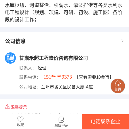
水库枢纽、河道整治、引调水、灌溉排涝等各类水利水
电工程设计（规划、项建、可研、初设、施工图）各阶
段的设计工作；
公司信息
甘肃禾超工程造价咨询有限公司
联系人：
经理
151****9373
联系电话：
【查看需要10金币】
公司地址：
兰州市城关区民基大厦-A座
温馨提示
1、本平台仅供信息发布，不会收取押金、保证金！
电话联系企业
2、请告知用人单位，是在
兰州人才网
www.96799.com.cn上看到该招聘信息
收藏
职位申请
的！