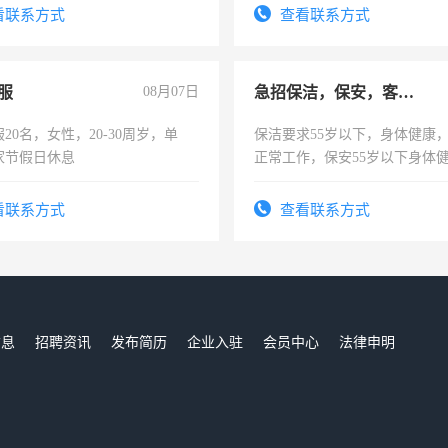
看联系方式
查看联系方式
服
08月07日
急招保洁，保安，客服，工程
20名，女性，20-30周岁，单
保洁要求55岁以下，身体健康
家节假日休息
正常工作，保安55岁以下身体
责任心形象端庄，遵纪守法，
录，客服要求45岁以下高中以
看联系方式
查看联系方式
懂电脑工作认真，性格开朗有
能力，工程，懂水电维修。
信息
招聘资讯
发布简历
企业入驻
会员中心
法律申明
们