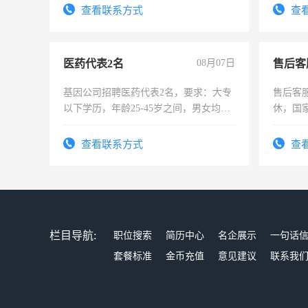
4500。
查看联系方式
查
医药代表2名
08月07日
售后客
基因公司招聘医药代表2名，要求：大专
售后客服
以下学历，年龄25-45岁之间，男女均
休，国
可，需要具有营销经验，从事过医药代
表或者有医学资质的优先，底薪+绩效，
查看联系方式
查
交五险。
栏目导航:
职位搜索
简历中心
名企展示
一句话
套餐标准
金币充值
意见建议
联系我