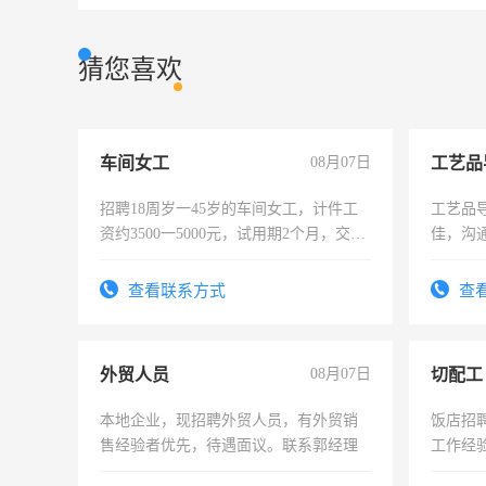
猜您喜欢
车间女工
08月07日
工艺品
招聘18周岁一45岁的车间女工，计件工
工艺品导
资约3500一5000元，试用期2个月，交五
佳，沟
险，有年薪假，年底福利
上进心
查看联系方式
查
外贸人员
08月07日
切配工
本地企业，现招聘外贸人员，有外贸销
饭店招
售经验者优先，待遇面议。联系郭经理
工作经
作。包吃