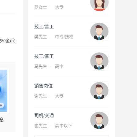
罗女士
·
大专
技工/普工
樊先生
·
中专/技校
80金币)
技工/普工
马先生
·
高中
销售岗位
谢先生
·
大专
司机/交通
息
崔先生
·
高中以下